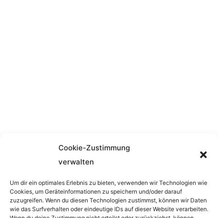
Kontakt
Hydrojet Dorandt
Nordring 3 | D 49328 Melle
Telefon:
+49 (0) 421 83948582
Mobil:
+49 (0) 170 4054925
E-Mail:
info@wasserstrahlen.com
Cookie-Zustimmung
Service
Links
verwalten
Betonabtrag
Impressum
Um dir ein optimales Erlebnis zu bieten, verwenden wir Technologien wie
Wasserstrahlschneiden
Datenschutz
Cookies, um Geräteinformationen zu speichern und/oder darauf
Oberflächenbearbeitung
Cookie-Richtlinien
zuzugreifen. Wenn du diesen Technologien zustimmst, können wir Daten
wie das Surfverhalten oder eindeutige IDs auf dieser Website verarbeiten.
Wasserstrahlbohren
News
Wenn du deine Zustimmung nicht erteilst oder zurückziehst, können